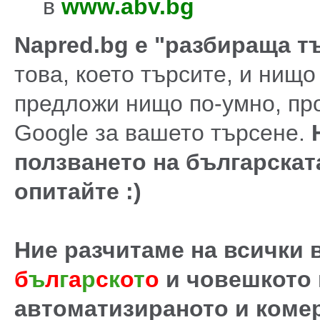
в
www.abv.bg
Napred.bg е "разбираща т
това, което търсите, и нищо
предложи нищо по-умно, про
Google за вашето търсене.
ползването на българската
опитайте :)
Ние разчитаме на всички в
б
ъ
л
г
а
р
с
к
о
т
о
и човешкото
автоматизираното и коме