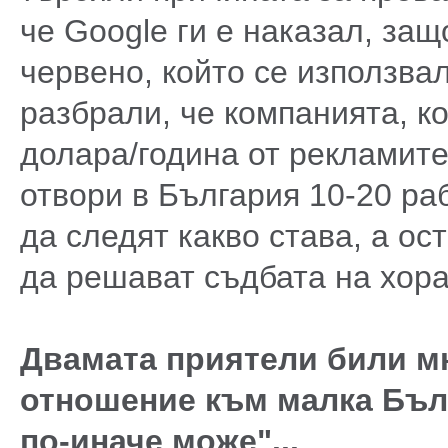
че Google ги е наказал, защ
червено, който се използвал
разбрали, че компанията, к
долара/година от рекламите
отвори в България 10-20 ра
да следят какво става, а ос
да решават съдбата на хора
Двамата приятели били мн
отношение към малка Бълг
по-иначе може"...