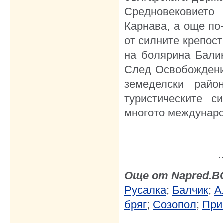
Средновековието 
Карнава, а още по
от силните крепост
на болярина Бали
След Освобождени
земеделски райо
туристическите с
многото междунаро
.
Още от Napred.B
Русалка
;
Балчик
;
А
бряг
;
Созопол
;
При