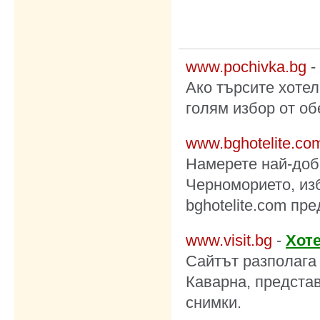
www.pochivka.bg
-
Ако търсите хоте
голям избор от об
www.bghotelite.co
Намерете най-доб
Черноморието, изб
bghotelite.com пре
www.visit.bg
-
Хоте
Сайтът разполага 
Каварна, представ
снимки.