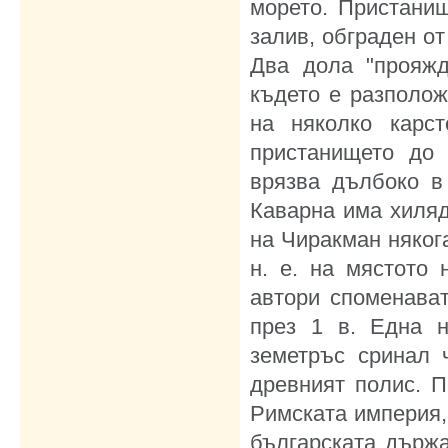
морето. Пристанищ
залив, обграден о
Два дола "прояжд
където е разполож
на няколко карст
пристанището до 
врязва дълбоко в
Каварна има хиляд
на Чиракман някога
н. е. на мястото 
автори споменават
през 1 в. Една н
земетръс сринал 
древният полис. П
Римската империя,
българската държа