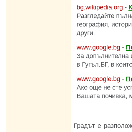
bg.wikipedia.org
-
Разгледайте пълна
география, истори
други.
www.google.bg
-
П
За допълнителна 
в Гугъл.БГ, в кои
www.google.bg
-
П
Ако още не сте у
Вашата почивка, м
Градът е разполож