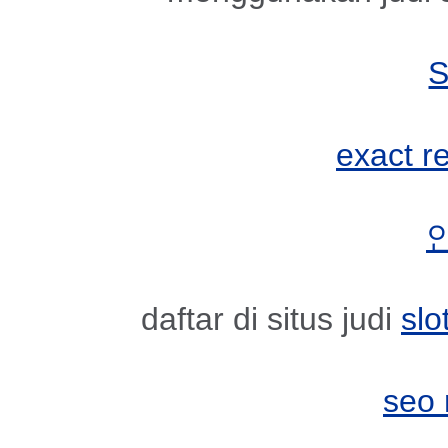
exact r
daftar di situs judi
slo
seo