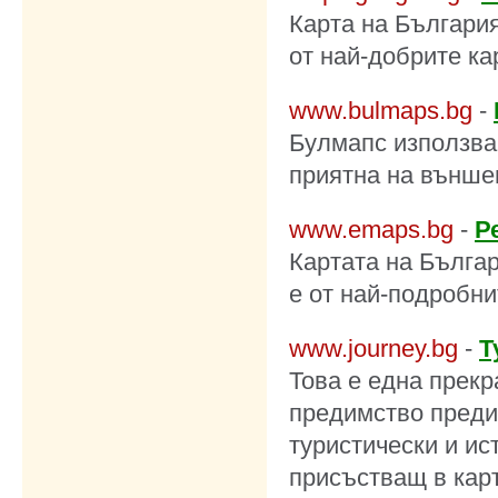
Карта на България
от най-добрите ка
www.bulmaps.bg
-
Булмапс използва 
приятна на външе
www.emaps.bg
-
Р
Картата на Българ
е от най-подробни
www.journey.bg
-
Т
Това е една прекр
предимство преди
туристически и ис
присъстващ в карт