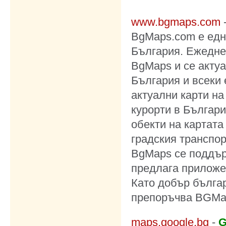
www.bgmaps.com
BgMaps.com е една
България. Ежедне
BgMaps и се актуа
България и всеки
актуални карти на
курорти в Българ
обекти на картата
градския транспорт
BgMaps се поддър
предлага приложен
Като добър българ
препоръчва BGMa
maps.google.bg
-
G