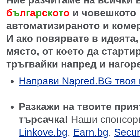
Ние разчитаме на всички в
б
ъ
л
г
а
р
с
к
о
т
о
и човешкото
автоматизираното и коме
И ако повярвате в идеята
място, от което да старти
тръгвайки напред и нагор
Направи Napred.BG твоя 
Разкажи на твоите прия
търсачка!
Наши спонсор
Linkove.bg
,
Earn.bg
,
Secur