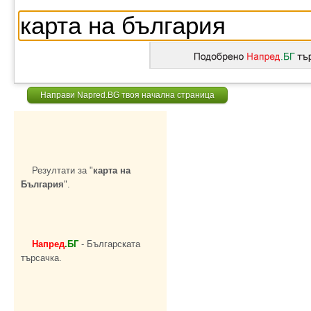
Направи Napred.BG твоя начална страница
Резултати за "
карта на
България
".
Напред
.БГ
- Българската
търсачка.