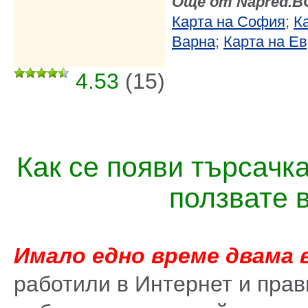
Още от Napred.B
Карта на София
;
К
Варна
;
Карта на Е
4.53
(
15
)
Как се появи търсачк
ползвате 
Имало едно време двама 
работили в Интернет и прав