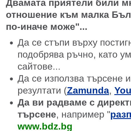
Двамата приятели били мн
отношение към малка Бълг
по-иначе може"...
Да се стъпи върху постиг
подобрява ръчно, като у
сайтове...
Да се използва търсене и
резултати (
Zamunda
,
You
Да ви радваме с директ
търсене
, например "
разп
www.bdz.bg