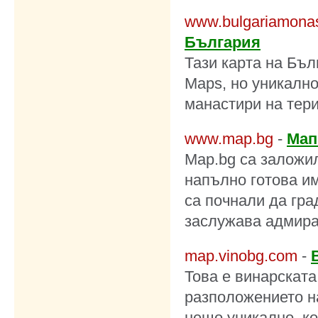
www.bulgariamonas
България
Тази карта на Бъл
Maps, но уникално
манастири на тери
www.map.bg
-
Мап
Map.bg са заложил
напълно готова и
са почнали да гра
заслужава адмира
map.vinobg.com
-
Това е винарската
разположението на
нещо уникално, к