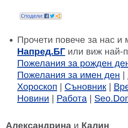
Прочети повече за нас и 
Напред.БГ
или виж най-
Пожелания за рожден де
Пожелания за имен ден
|
Хороскоп
|
Съновник
|
Вр
Новини
|
Работа
|
Seo.Do
Александрина
и
Калин