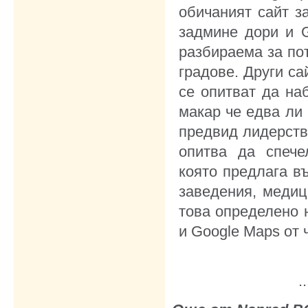
обичаният сайт з
задмине дори и G
разбираема за по
градове. Други с
се опитват да на
макар че едва ли
предвид лидерств
опитва да спече
която предлага въ
заведения, медиц
това определено 
и Google Maps от 
..