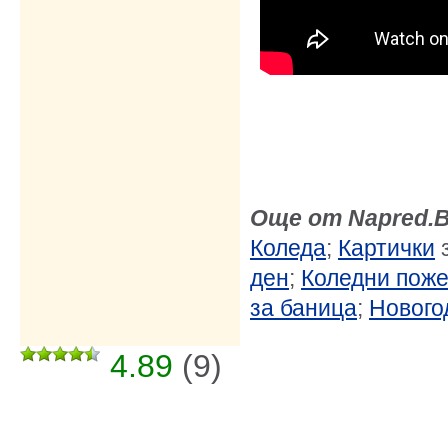
Още от Napred.
Коледa
;
Картички
з
ден
;
Коледни пож
за баница
;
Нового
4.89
(
9
)