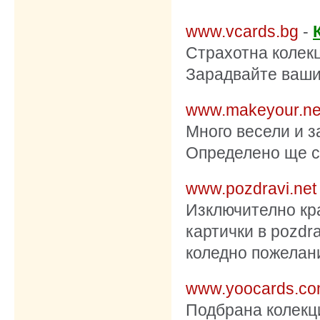
www.vcards.bg
-
Страхотна колекц
Зарадвайте вашит
www.makeyour.ne
Много весели и з
Определено ще с
www.pozdravi.net
Изключително кр
картички в
pozdra
коледно пожелан
www.yoocards.c
Подбрана колекци