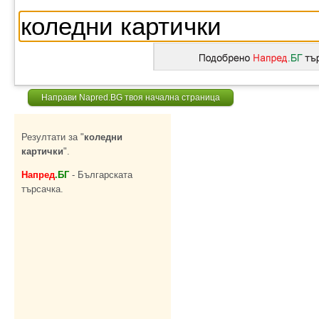
Направи Napred.BG твоя начална страница
Резултати за "
коледни
картички
".
Напред
.БГ
- Българската
търсачка.