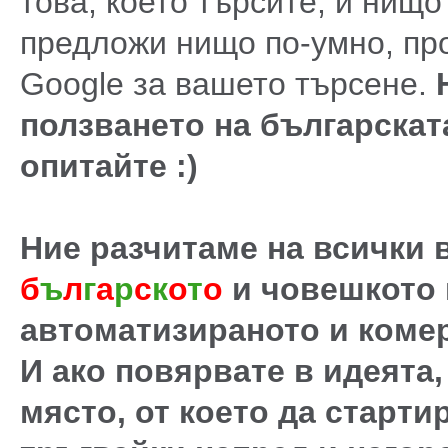
това, което търсите, и нищо
предложи нищо по-умно, про
Google за вашето търсене.
ползването на българската
опитайте :)
Ние разчитаме на всички в
б
ъ
л
г
а
р
с
к
о
т
о
и човешкото
автоматизираното и коме
И ако повярвате в идеята
място, от което да старти