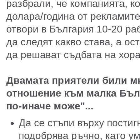
разбрали, че компанията, к
долара/година от рекламите
отвори в България 10-20 ра
да следят какво става, а ос
да решават съдбата на хора
Двамата приятели били мн
отношение към малка Бълг
по-иначе може"...
Да се стъпи върху постиг
подобрява ръчно, като у