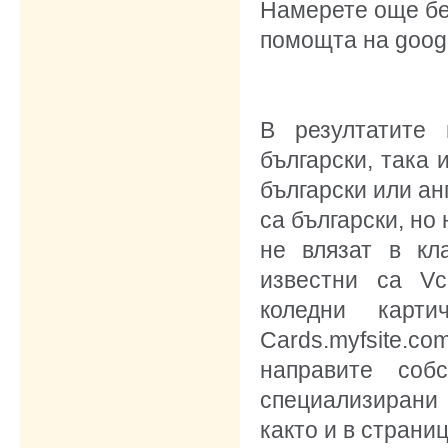
Намерете още бе
помощта на googl
В резултатите
български, така 
български или ан
са български, но
не влязат в кл
известни са Vca
коледни карти
Cards.myfsite.
направите соб
специализирани 
както и в страниц