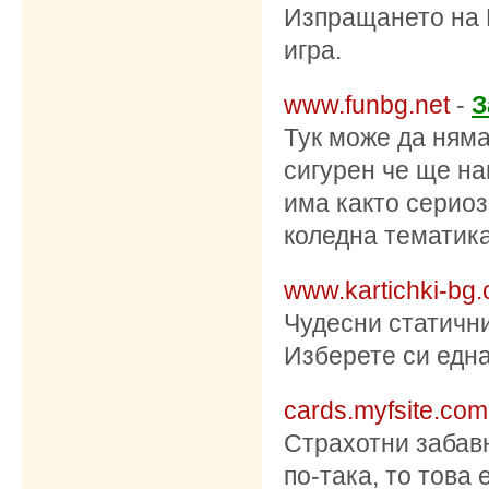
Изпращането на 
игра.
www.funbg.net
-
З
Тук може да няма
сигурен че ще на
има както серио
коледна тематика
www.kartichki-bg
Чудесни статични
Изберете си една
cards.myfsite.com
Страхотни забавн
по-така, то това