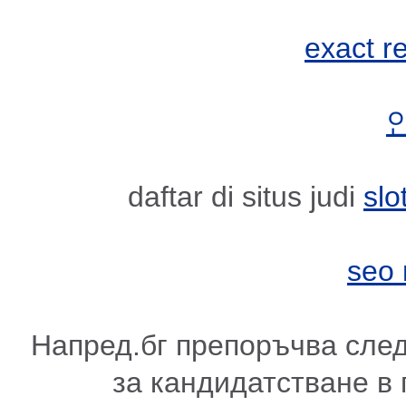
exact r
daftar di situs judi
slo
seo
Напред.бг препоръчва сле
за кандидатстване в