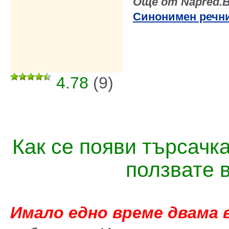
Още от Napred.
Синонимен речн
4.78
(
9
)
Как се появи търсачк
ползвате 
Имало едно време двама 