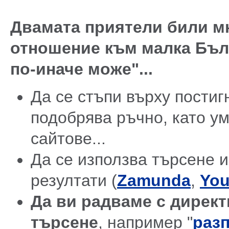
Двамата приятели били мн
отношение към малка Бълг
по-иначе може"...
Да се стъпи върху постиг
подобрява ръчно, като у
сайтове...
Да се използва търсене и
резултати (
Zamunda
,
You
Да ви радваме с директ
търсене
, например "
разп