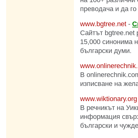
преводача и да го
www.bgtree.net
-
С
Сайтът
bgtree.net
15,000 синонима н
български думи.
www.onlinerechnik
В
onlinerechnik.c
изписване на жела
www.wiktionary.org
В речникът на Уи
информация свърз
български и чужд