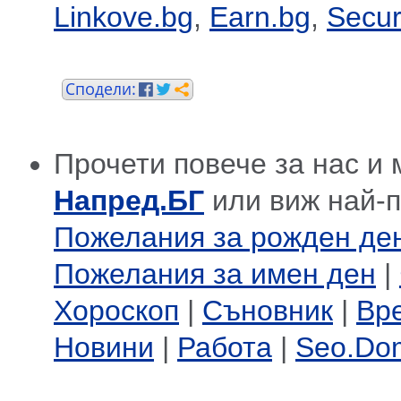
Linkove.bg
,
Earn.bg
,
Secur
Прочети повече за нас и 
Напред.БГ
или виж най-
Пожелания за рожден де
Пожелания за имен ден
|
Хороскоп
|
Съновник
|
Вр
Новини
|
Работа
|
Seo.Do