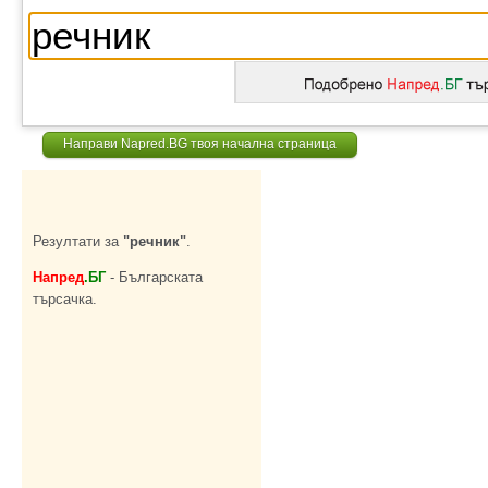
Направи Napred.BG твоя начална страница
Резултати за
"речник"
.
Напред
.БГ
- Българската
търсачка.