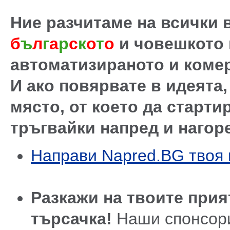
Ние разчитаме на всички в
б
ъ
л
г
а
р
с
к
о
т
о
и човешкото
автоматизираното и коме
И ако повярвате в идеята
място, от което да старти
тръгвайки напред и нагор
Направи Napred.BG твоя 
Разкажи на твоите прия
търсачка!
Наши спонсор