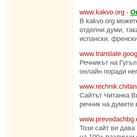
www.kakvo.org
-
О
В
kakvo.org
можете
отделни думи, так
испански, френски
www.translate.goog
Речникът на Гугъл
онлайн поради нег
www.rechnik.chitan
Сайтът Читанка В
речник на думите 
www.prevodachbg
Този сайт ви дава
на 100+ различни 