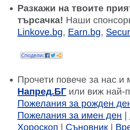
Разкажи на твоите прия
търсачка!
Наши спонсор
Linkove.bg
,
Earn.bg
,
Secur
Прочети повече за нас и 
Напред.БГ
или виж най-
Пожелания за рожден де
Пожелания за имен ден
|
Хороскоп
|
Съновник
|
Вр