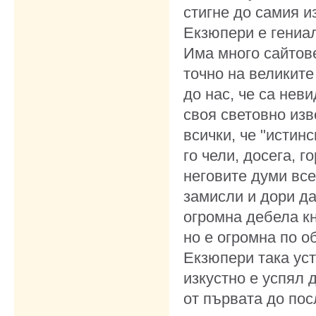
стигне до самия и
Екзюпери е гениал
Има много сайтове
точно на великите
до нас, че са нев
своя световно из
всички, че "истин
го чели, досега, 
неговите думи все
замисли и дори д
огромна дебела кн
но е огромна по о
Екзюпери така уст
изкустно е успял 
от първата до пос