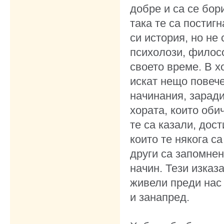
добре и са се бор
така те са постиг
си история, но не
психолози, филосо
своето време. В х
искат нещо повече
начинания, заради
хората, които обич
те са казали, дос
които те някога са
други са запомнен
начин. Тези изказ
живели преди нас 
и занапред.