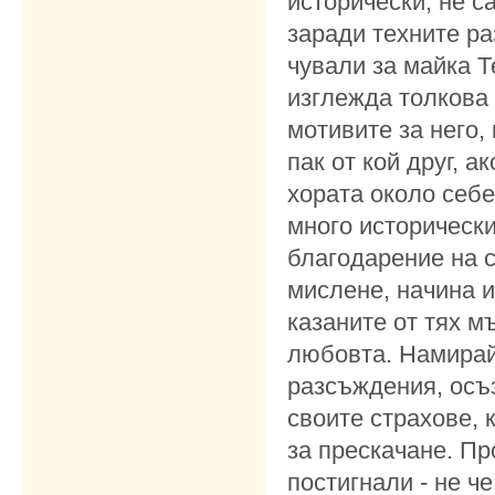
исторически, не с
заради техните ра
чували за майка 
изглежда толкова 
мотивите за него,
пак от кой друг, а
хората около себе
много историческ
благодарение на с
мислене, начина и
казаните от тях м
любовта. Намирай
разсъждения, осъз
своите страхове,
за прескачане. Про
постигнали - не че