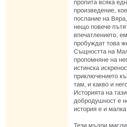
пропита всяка едн
произведение, кое
послание на Вяра,
нещо повече пътят
впечатлението, ем
пробуждат това же
Същността на Мал
пропомняне на нег
истинска искренос
приключението към
там, и какво и не
Историята на тази
добродушност е не
история е и малка
Тези мъдри мисли,