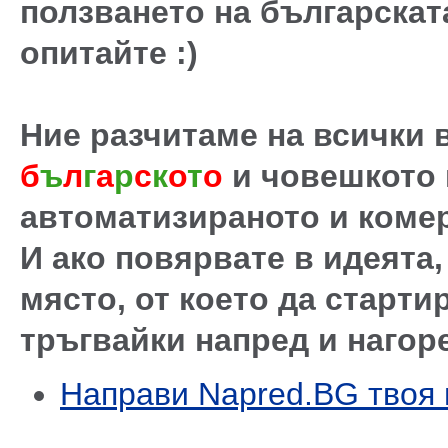
ползването на българската
опитайте :)
Ние разчитаме на всички в
б
ъ
л
г
а
р
с
к
о
т
о
и човешкото
автоматизираното и коме
И ако повярвате в идеята
място, от което да старти
тръгвайки напред и нагор
Направи Napred.BG твоя 