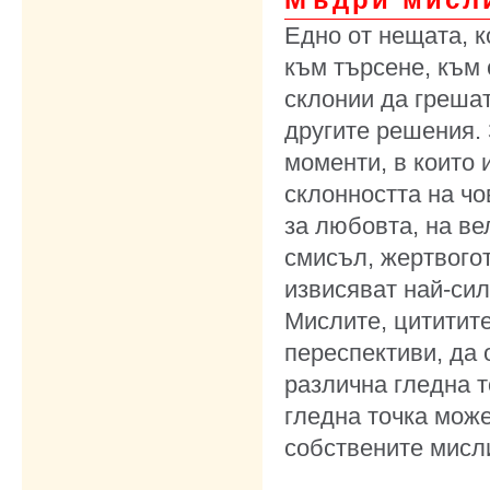
Едно от нещата, к
към търсене, към 
склонии да греша
другите решения. 
моменти, в които 
склонността на чо
за любовта, на ве
смисъл, жертвогот
извисяват най-сил
Мислите, цититите
переспективи, да 
различна гледна т
гледна точка може
собствените мисл