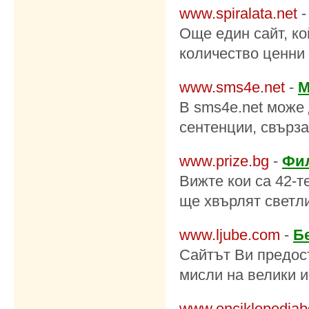
www.spiralata.net
Още един сайт, ко
количество ценни 
www.sms4e.net
-
М
В
sms4e.net
може 
сентенции, свърза
www.prize.bg
-
Фи
Вижте кои са 42-т
ще хвърлят светл
www.ljube.com
-
Б
Сайтът Ви предос
мисли на велики и
www.enciklopediab