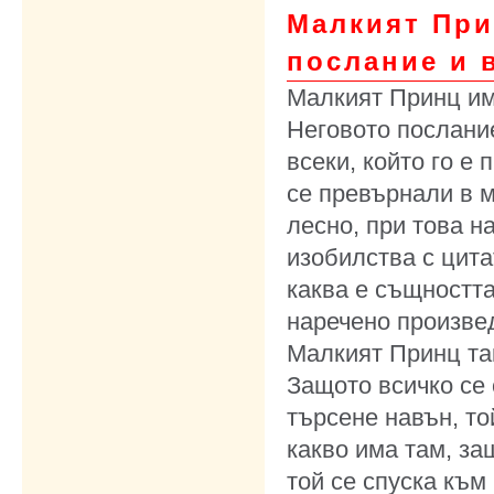
Малкият При
послание и 
Малкият Принц им
Неговото послание
всеки, който го е
се превърнали в м
лесно, при това н
изобилства с цита
каква е същността
наречено произве
Малкият Принц та
Защото всичко се 
търсене навън, то
какво има там, за
той се спуска към