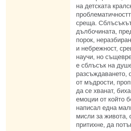
на детската кралс
проблематичността
среща. Сблъсъкът
дълбочината, пре
порок, неразбиран
и небрежност, сре
научи, но същевре
е сблъсък на душе
разсъждаването, о
от мъдрости, проп
да се хванат, бих
емоции от който б
написал една малк
мисли за живота, 
притихне, да потъ