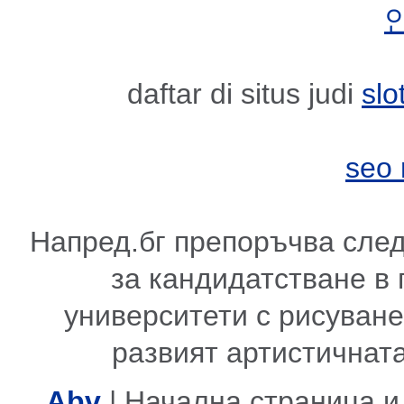
daftar di situs judi
slo
seo
Напред.бг препоръчва сле
за кандидатстване в
университети с рисуване,
развият артистичната
Abv
| Начална страница и