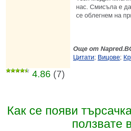
нас. Смисъла е да
се облегнем на пр
Още от Napred.B
Цитати
;
Вицове
;
Кр
4.86
(
7
)
Как се появи търсачк
ползвате 