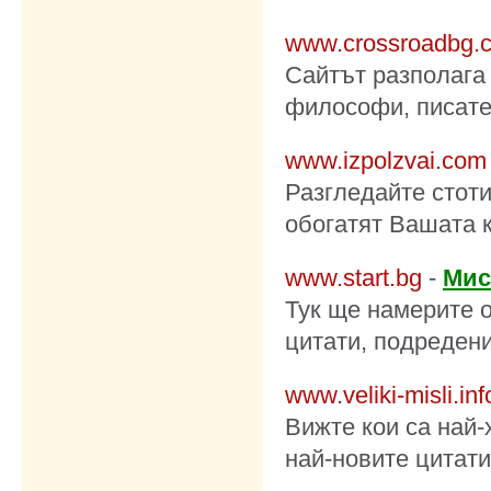
www.crossroadbg.
Сайтът разполага
философи, писател
www.izpolzvai.com
Разгледайте стоти
обогатят Вашата 
www.start.bg
-
Мис
Тук ще намерите о
цитати, подредени
www.veliki-misli.inf
Вижте кои са най-
най-новите цитат