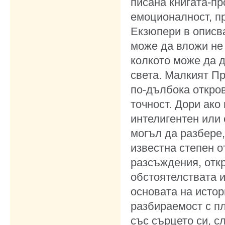
писана книгата-пр
емоционалност, п
Екзюпери в описва
може да вложи не 
колкото може да д
света. Малкият Пр
по-дълбока откров
точност. Дори ако
интелигентен или 
могъл да разбере,
известна степен о
разсъждения, откр
обстоятелствата и
основата на истор
разбираемост с пл
със сърцето си, с