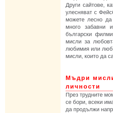
Други сайтове, като
улесняват с Фейсб
можете лесно да 
много забавни 
български филми
мисли за любовт
любимия или люби
мисли, които да с
Мъдри мисли
личности
През трудните мом
се бори, всеки им
да продължи напр