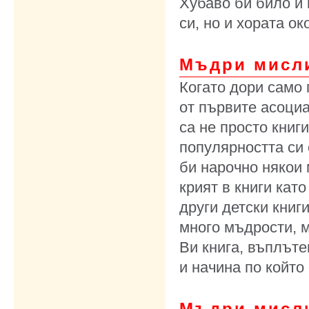
Хубаво би било и
си, но и хората о
Мъдри мисли
Когато дори само 
от първите асоциа
са не просто книг
популярността си
би нарочно някои
крият в книги кат
други детски книг
много мъдрости, 
Ви книга, въплъте
и начина по който
Мъдри мисл