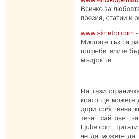
Всичко за любовта
поезия, статии и 
www.simetro.com
Мислите тък са ра
потребителите бър
мъдрости.
На тази страничк
които ще можете 
дори собствена к
тези сайтове за
Ljube.com, цитати
че да можете да 