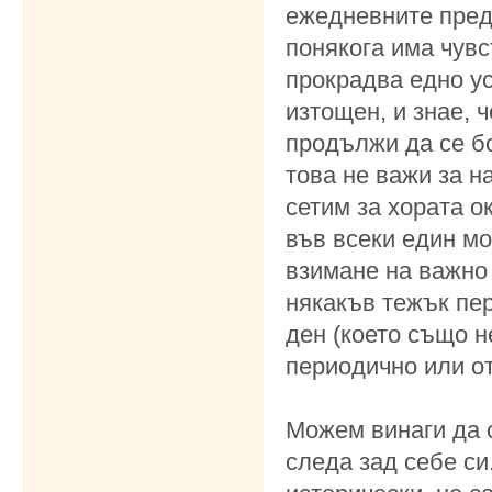
ежедневните преди
понякога има чувс
прокрадва едно ус
изтощен, и знае, 
продължи да се бо
това не важи за н
сетим за хората о
във всеки един мо
взимане на важно
някакъв тежък пе
ден (което също н
периодично или от
Можем винаги да 
следа зад себе си