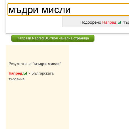
Направи Napred.BG твоя начална страница
Резултати за
"мъдри мисли"
.
Напред
.БГ
- Българската
търсачка.