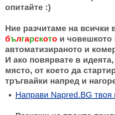
опитайте :)
Ние разчитаме на всички в
б
ъ
л
г
а
р
с
к
о
т
о
и човешкото
автоматизираното и коме
И ако повярвате в идеята
място, от което да старти
тръгвайки напред и нагор
Направи Napred.BG твоя 