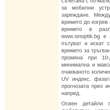
съчетана с по-мал
за мобилни устр
зареждане. Межд
времето до изгрев
времето в раз
www.sinoptik.bg е
пътуват и искат 
времето за тръгва
промяна при 10-
минимална и макс
очакваното количес
UV индекс, фазат
прогнозата през и
напред.
Освен детайли п