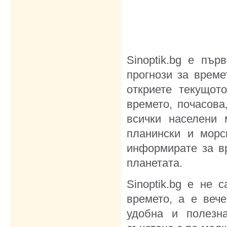
Sinoptik.bg е пъ
прогнози за врем
откриете текущот
времето, почасова
всички населени 
планински и морс
информирате за в
планетата.
Sinoptik.bg е не 
времето, a е веч
удобна и полезн