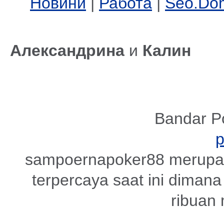
Новини
|
Работа
|
Seo.Do
Александрина
и
Калин
Bandar P
sampoernapoker88 merupak
terpercaya saat ini dimana 
ribuan