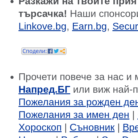
Разкажи на твоите прия
търсачка!
Наши спонсор
Linkove.bg
,
Earn.bg
,
Secur
Прочети повече за нас и 
Напред.БГ
или виж най-
Пожелания за рожден де
Пожелания за имен ден
|
Хороскоп
|
Съновник
|
Вр