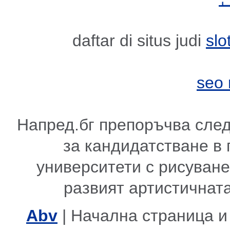
daftar di situs judi
slo
seo
Напред.бг препоръчва сле
за кандидатстване в
университети с рисуване,
развият артистичната
Abv
| Начална страница и