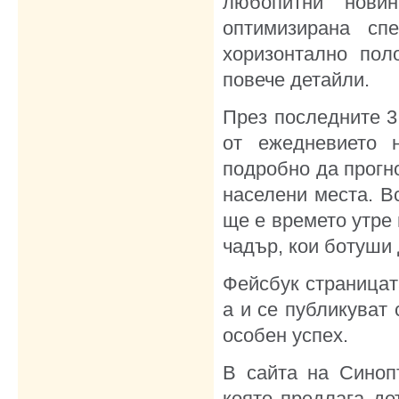
любопитни нови
оптимизирана сп
хоризонтално по
повече детайли.
През последните 3 
от ежедневието н
подробно да прогно
населени места. В
ще е времето утре 
чадър, кои ботуши 
Фейсбук страницата
а и се публикуват 
особен успех.
В сайта на Синоп
която предлага де