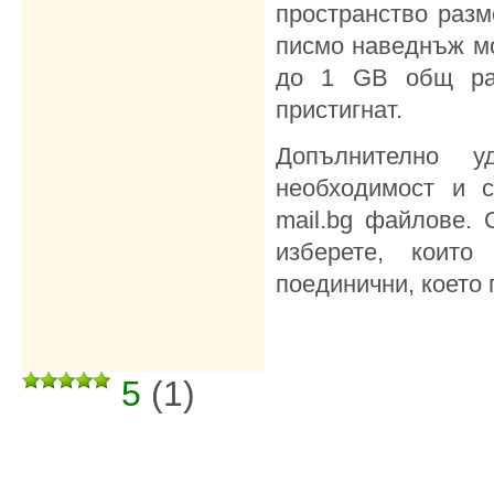
пространство разм
писмо наведнъж мо
до 1 GB общ раз
пристигнат.
Допълнително 
необходимост и с
mail.bg файлове.
изберете, които
поединични, което 
5
(
1
)