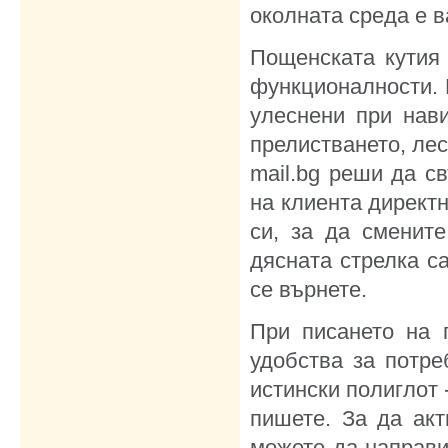
околната среда е в
Пощенската кутия 
функционалности. 
улеснени при нав
прелистването, лес
mail.bg реши да с
на клиента директн
си, за да сменит
дясната стрелка са
се върнете.
При писането на 
удобства за потреб
истински полиглот 
пишете. За да акт
можете да направит