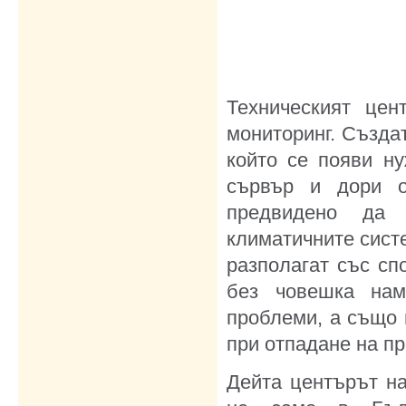
Техническият це
мониторинг. Създат
който се появи н
сървър и дори о
предвидено да 
климатичните систе
разполагат със сп
без човешка нам
проблеми, а също 
при отпадане на п
Дейта центърът на