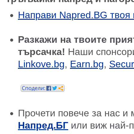
Направи Napred.BG твоя 
Разкажи на твоите прия
търсачка!
Наши спонсор
Linkove.bg
,
Earn.bg
,
Secur
Прочети повече за нас и 
Напред.БГ
или виж най-