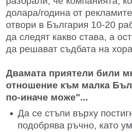
разбрали, че компанията, к
долара/година от рекламите
отвори в България 10-20 ра
да следят какво става, а ос
да решават съдбата на хора
Двамата приятели били мн
отношение към малка Бълг
по-иначе може"...
Да се стъпи върху постиг
подобрява ръчно, като у