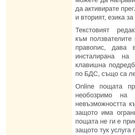
да активирате прег
и вторият, езика за
Текстовият реда
към ползвателите 
правопис, дава 
инсталирана на
клавишна подредб
по БДС, също са ле
Online пощата п
необозримо на 
невъзможността к
защото има огран
пощата не ги е при
защото тук услуга