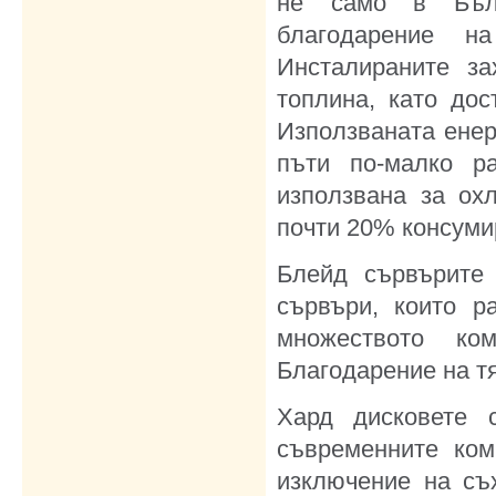
не само в Бълг
благодарение н
Инсталираните за
топлина, като до
Използваната енер
пъти по-малко ра
използвана за ох
почти 20% консумир
Блейд сървърите
сървъри, които р
множеството ко
Благодарение на т
Хард дисковете 
съвременните ком
изключение на съ