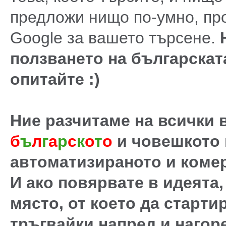
предложи нищо по-умно, про
Google за вашето търсене.
ползването на българската
опитайте :)
Ние разчитаме на всички в
б
ъ
л
г
а
р
с
к
о
т
о
и човешкото
автоматизираното и коме
И ако повярвате в идеята
място, от което да старти
тръгвайки напред и нагор