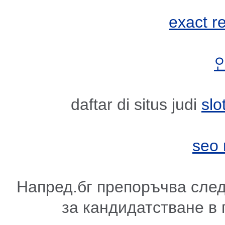
exact r
daftar di situs judi
slo
seo
Напред.бг препоръчва сле
за кандидатстване в