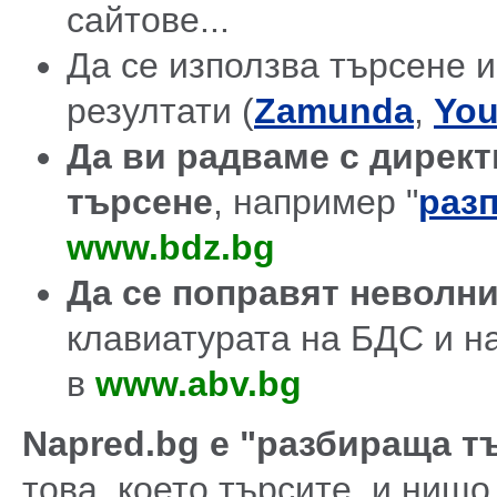
сайтове...
Да се използва търсене и
резултати (
Zamunda
,
You
Да ви радваме с директ
търсене
, например "
разп
www.bdz.bg
Да се поправят неволн
клавиатурата на БДС и н
в
www.abv.bg
Napred.bg е "разбираща т
това, което търсите, и нищо